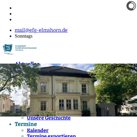
mail@efg-elmshorn.de
Sonntags
Aktuelles
Schau mal vorbei
Archiv
Unsere Gemeinde
Wer wir sind
Gemeindeleitung
Kleingruppen
Gottesdienste
Gemeindeleben
Unsere Geschichte
Termine
Kalender
Termine exportieren