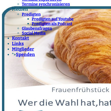
Termine synchronisieren
Medien
Predigten
Predigten auf Youtube
Predigten als Podcast
Glaubensfragen
Social Media
Kontakt
Links
Mitglieder
Spenden
">