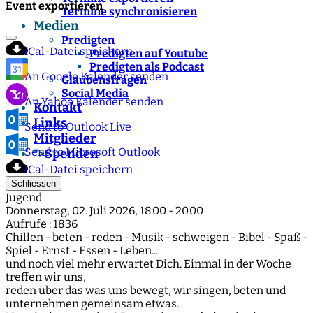
Event exportieren
Termine synchronisieren
Medien
Predigten
iCal-Datei speichern
Predigten auf Youtube
Predigten als Podcast
An Google Kalender senden
Glaubensfragen
Social Media
An Yahoo Kalender senden
Kontakt
Links
Send to Outlook Live
Mitglieder
Send to Microsoft Outlook
Spenden
">
iCal-Datei speichern
Schliessen
Jugend
Donnerstag, 02. Juli 2026, 18:00 - 20:00
Aufrufe
: 1836
Chillen - beten - reden - Musik - schweigen - Bibel - Spaß -
Spiel - Ernst - Essen - Leben...
und noch viel mehr erwartet Dich. Einmal in der Woche
treffen wir uns,
reden über das was uns bewegt, wir singen, beten und
unternehmen gemeinsam etwas.