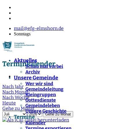
mail@efg-elmshorn.de
Sonntags
Aktuelles
Terminkalender
Schau mal vorbei
Archiv
Unsere Gemeinde
Wer wir sind
Nach Jahr
Gemeindeleitung
Nach Monat
Kleingruppen
Nach Woche
Gottesdienste
Heute
Gemeindeleben
Gehe zu Monat
Unsere Geschichte
Gehe zu Monat
Termine
Kalender
Termine exportieren