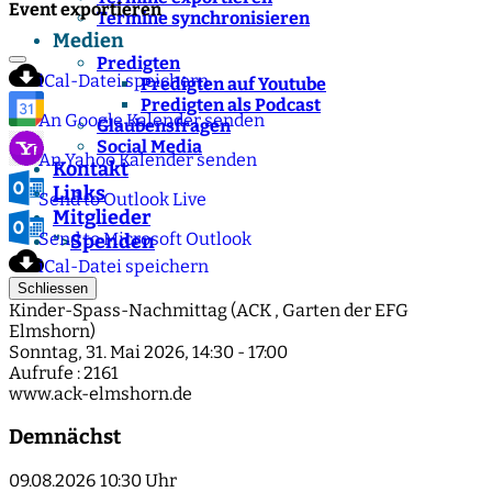
Event exportieren
Termine synchronisieren
Medien
Predigten
iCal-Datei speichern
Predigten auf Youtube
Predigten als Podcast
An Google Kalender senden
Glaubensfragen
Social Media
An Yahoo Kalender senden
Kontakt
Links
Send to Outlook Live
Mitglieder
Send to Microsoft Outlook
Spenden
">
iCal-Datei speichern
Schliessen
Kinder-Spass-Nachmittag (ACK , Garten der EFG
Elmshorn)
Sonntag, 31. Mai 2026, 14:30 - 17:00
Aufrufe
: 2161
www.ack-elmshorn.de
Demnächst
09.08.2026
10:30 Uhr