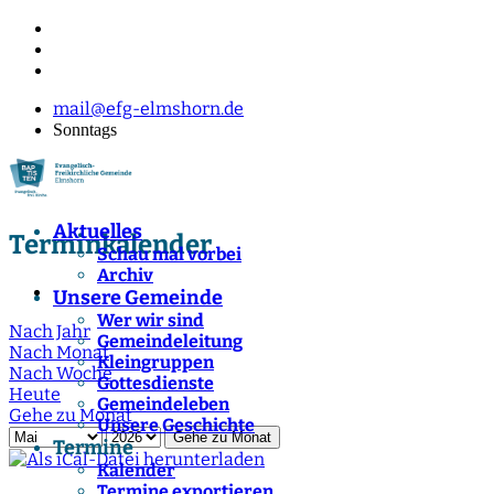
mail@efg-elmshorn.de
Sonntags
Aktuelles
Terminkalender
Schau mal vorbei
Archiv
Unsere Gemeinde
Wer wir sind
Nach Jahr
Gemeindeleitung
Nach Monat
Kleingruppen
Nach Woche
Gottesdienste
Heute
Gemeindeleben
Gehe zu Monat
Unsere Geschichte
Gehe zu Monat
Termine
Kalender
Termine exportieren