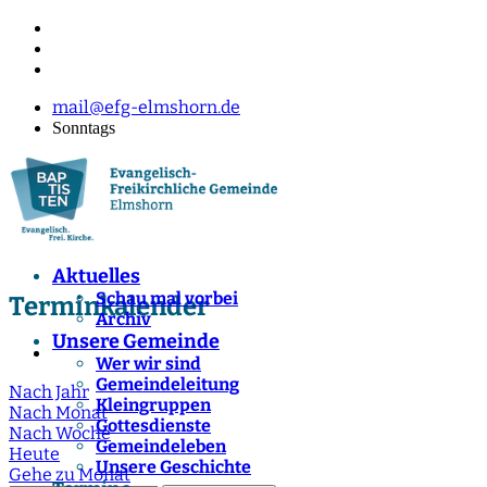
mail@efg-elmshorn.de
Sonntags
Aktuelles
Schau mal vorbei
Terminkalender
Archiv
Unsere Gemeinde
Wer wir sind
Gemeindeleitung
Nach Jahr
Kleingruppen
Nach Monat
Gottesdienste
Nach Woche
Gemeindeleben
Heute
Unsere Geschichte
Gehe zu Monat