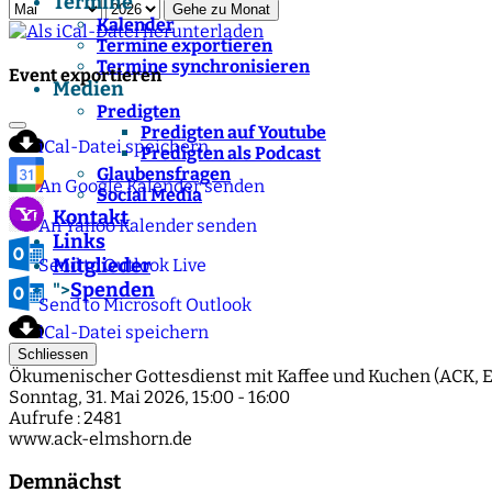
Termine
Gehe zu Monat
Kalender
Termine exportieren
Termine synchronisieren
Event exportieren
Medien
Predigten
Predigten auf Youtube
iCal-Datei speichern
Predigten als Podcast
Glaubensfragen
An Google Kalender senden
Social Media
Kontakt
An Yahoo Kalender senden
Links
Mitglieder
Send to Outlook Live
Spenden
">
Send to Microsoft Outlook
iCal-Datei speichern
Schliessen
Ökumenischer Gottesdienst mit Kaffee und Kuchen (ACK,
Sonntag, 31. Mai 2026, 15:00 - 16:00
Aufrufe
: 2481
www.ack-elmshorn.de
Demnächst