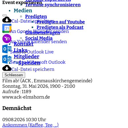
Event exportieren
Termine synchronisieren
Medien
Predigten
iCal-Datei speichern
Predigten auf Youtube
Predigten als Podcast
An Google Kalender senden
Glaubensfragen
Social Media
An Yahoo Kalender senden
Kontakt
Links
Send to Outlook Live
Mitglieder
Send to Microsoft Outlook
Spenden
">
iCal-Datei speichern
Schliessen
Film ab! (ACK , Emmauskirchengemeinde)
Sonntag, 31. Mai 2026, 19:00 - 21:00
Aufrufe
: 1189
www.ack-elmshorn.de
Demnächst
09.08.2026
10:30 Uhr
Ankommen (Kaffee, Tee, ...)