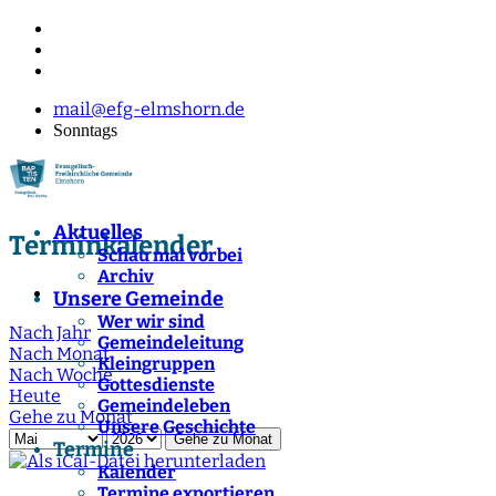
mail@efg-elmshorn.de
Sonntags
Aktuelles
Terminkalender
Schau mal vorbei
Archiv
Unsere Gemeinde
Wer wir sind
Nach Jahr
Gemeindeleitung
Nach Monat
Kleingruppen
Nach Woche
Gottesdienste
Heute
Gemeindeleben
Gehe zu Monat
Unsere Geschichte
Gehe zu Monat
Termine
Kalender
Termine exportieren