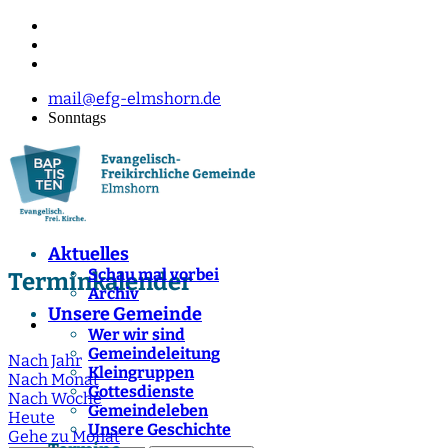
mail@efg-elmshorn.de
Sonntags
Aktuelles
Schau mal vorbei
Terminkalender
Archiv
Unsere Gemeinde
Wer wir sind
Gemeindeleitung
Nach Jahr
Kleingruppen
Nach Monat
Gottesdienste
Nach Woche
Gemeindeleben
Heute
Unsere Geschichte
Gehe zu Monat