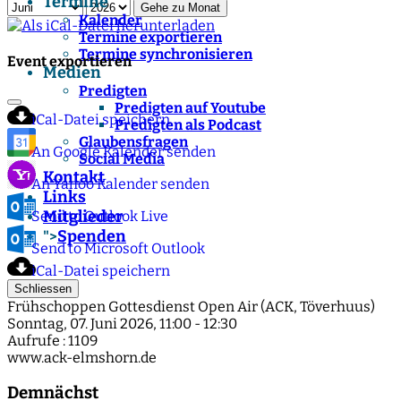
Termine
Gehe zu Monat
Kalender
Termine exportieren
Termine synchronisieren
Event exportieren
Medien
Predigten
Predigten auf Youtube
iCal-Datei speichern
Predigten als Podcast
Glaubensfragen
An Google Kalender senden
Social Media
Kontakt
An Yahoo Kalender senden
Links
Mitglieder
Send to Outlook Live
Spenden
">
Send to Microsoft Outlook
iCal-Datei speichern
Schliessen
Frühschoppen Gottesdienst Open Air (ACK, Töverhuus)
Sonntag, 07. Juni 2026, 11:00 - 12:30
Aufrufe
: 1109
www.ack-elmshorn.de
Demnächst