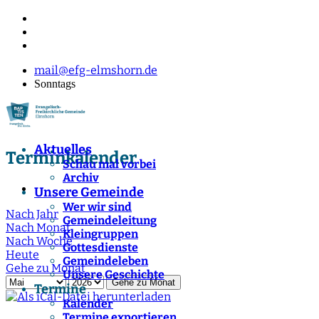
mail@efg-elmshorn.de
Sonntags
Aktuelles
Terminkalender
Schau mal vorbei
Archiv
Unsere Gemeinde
Wer wir sind
Nach Jahr
Gemeindeleitung
Nach Monat
Kleingruppen
Nach Woche
Gottesdienste
Heute
Gemeindeleben
Gehe zu Monat
Unsere Geschichte
Gehe zu Monat
Termine
Kalender
Termine exportieren