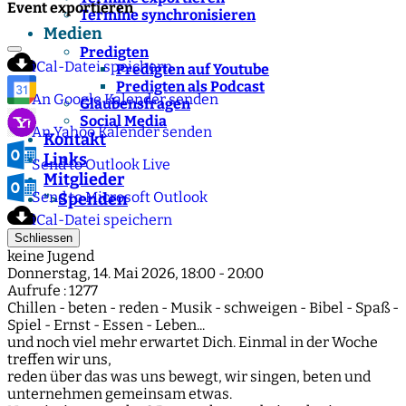
Event exportieren
Termine synchronisieren
Medien
Predigten
iCal-Datei speichern
Predigten auf Youtube
Predigten als Podcast
An Google Kalender senden
Glaubensfragen
Social Media
An Yahoo Kalender senden
Kontakt
Links
Send to Outlook Live
Mitglieder
Send to Microsoft Outlook
Spenden
">
iCal-Datei speichern
Schliessen
keine Jugend
Donnerstag, 14. Mai 2026, 18:00 - 20:00
Aufrufe
: 1277
Chillen - beten - reden - Musik - schweigen - Bibel - Spaß -
Spiel - Ernst - Essen - Leben...
und noch viel mehr erwartet Dich. Einmal in der Woche
treffen wir uns,
reden über das was uns bewegt, wir singen, beten und
unternehmen gemeinsam etwas.