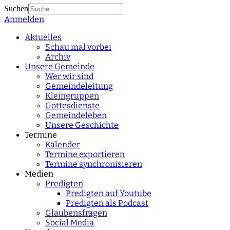
Suchen
Anmelden
Type 2 or more
characters for results.
Aktuelles
Schau mal vorbei
Archiv
Unsere Gemeinde
Wer wir sind
Gemeindeleitung
Kleingruppen
Gottesdienste
Gemeindeleben
Unsere Geschichte
Termine
Kalender
Termine exportieren
Termine synchronisieren
Medien
Predigten
Predigten auf Youtube
Predigten als Podcast
Glaubensfragen
Social Media