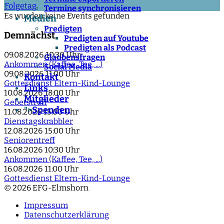
Folgetag
Termine synchronisieren
Es wurden keine Events gefunden
Medien
Predigten
Demnächst
Predigten auf Youtube
Predigten als Podcast
09.08.2026
10:30 Uhr
Glaubensfragen
Ankommen (Kaffee, Tee, ...)
Social Media
09.08.2026
11:00 Uhr
Kontakt
Gottesdienst Eltern-Kind-Lounge
Links
10.08.2026
18:00 Uhr
Mitglieder
Gebetstreff
Spenden
">
11.08.2026
15:00 Uhr
Dienstagskrabbler
12.08.2026
15:00 Uhr
Seniorentreff
16.08.2026
10:30 Uhr
Ankommen (Kaffee, Tee, ...)
16.08.2026
11:00 Uhr
Gottesdienst Eltern-Kind-Lounge
© 2026 EFG-Elmshorn
Impressum
Datenschutzerklärung