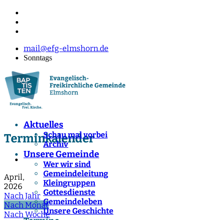
mail@efg-elmshorn.de
Sonntags
Aktuelles
Schau mal vorbei
Terminkalender
Archiv
Unsere Gemeinde
Wer wir sind
Gemeindeleitung
April,
Kleingruppen
2026
Gottesdienste
Nach Jahr
Gemeindeleben
Nach Monat
Unsere Geschichte
Nach Woche