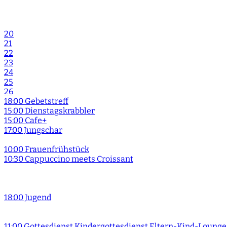
20
21
22
23
24
25
26
18:00 Gebetstreff
15:00 Dienstagskrabbler
15:00 Cafe+
17:00 Jungschar
10:00 Frauenfrühstück
10:30 Cappuccino meets Croissant
18:00 Jugend
11:00 Gottesdienst Kindergottesdienst Eltern-Kind-Lounge